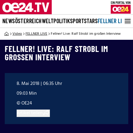
NEWS
ÖSTERREICH
WELT
POLITIK
SPORT
STARS
FELLNER LIVE
Video
FELLNER LIVE
Fellner! Live: Ralf Strobl im großen Interview
FELLNER! LIVE: RALF STROBL IM
GROSSEN INTERVIEW
8. Mai 2018 | 06:35 Uhr
09:03 Min
© OE24
Artikel teilen