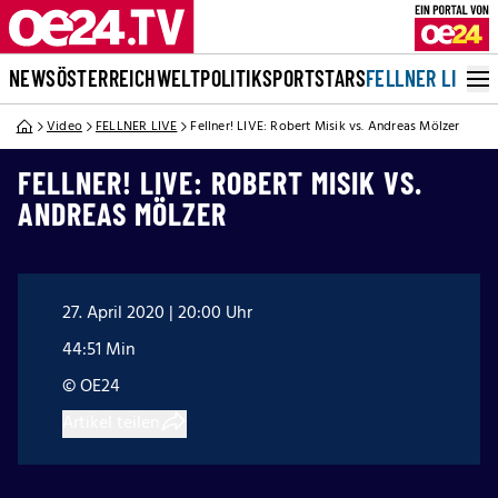
NEWS
ÖSTERREICH
WELT
POLITIK
SPORT
STARS
FELLNER LIVE
Video
FELLNER LIVE
Fellner! LIVE: Robert Misik vs. Andreas Mölzer
FELLNER! LIVE: ROBERT MISIK VS.
ANDREAS MÖLZER
27. April 2020 | 20:00 Uhr
44:51 Min
© OE24
Artikel teilen