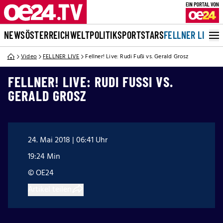
NEWS
ÖSTERREICH
WELT
POLITIK
SPORT
STARS
FELLNER LIVE
Video
FELLNER LIVE
Fellner! Live: Rudi Fußi vs. Gerald Grosz
FELLNER! LIVE: RUDI FUSSI VS. G
ERALD GROSZ
24. Mai 2018 | 06:41 Uhr
19:24 Min
© OE24
Artikel teilen