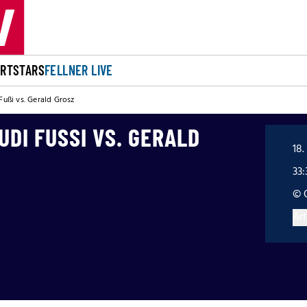
ORT
STARS
FELLNER LIVE
 Fußi vs. Gerald Grosz
DI FUSSI VS. GERALD G
18.
33
© 
Art