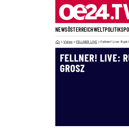
NEWS
ÖSTERREICH
WELT
POLITIK
SP
Video
FELLNER LIVE
Fellner! Live: Rudi
FELLNER! LIVE: RU
ROSZ