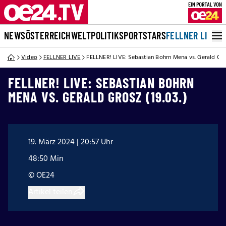
NEWS
ÖSTERREICH
WELT
POLITIK
SPORT
STARS
FELLNER LIVE
Video
FELLNER LIVE
FELLNER! LIVE: Sebastian Bohrn Mena vs. Gerald Gros
FELLNER! LIVE: SEBASTIAN BOHRN
MENA VS. GERALD GROSZ (19.03.)
19. März 2024 | 20:57 Uhr
48:50 Min
© OE24
Artikel teilen