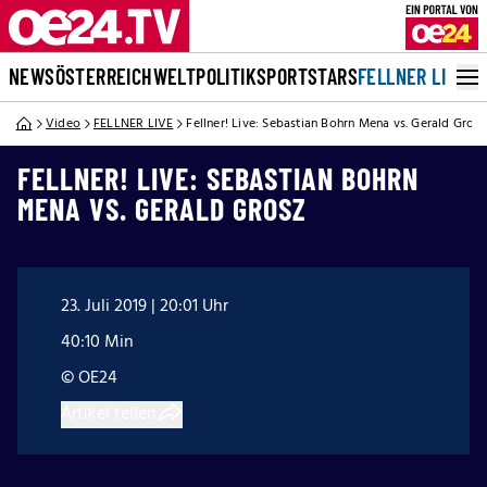
NEWS
ÖSTERREICH
WELT
POLITIK
SPORT
STARS
FELLNER LIVE
Video
FELLNER LIVE
Fellner! Live: Sebastian Bohrn Mena vs. Gerald Grosz
FELLNER! LIVE: SEBASTIAN BOHRN
MENA VS. GERALD GROSZ
23. Juli 2019 | 20:01 Uhr
40:10 Min
© OE24
Artikel teilen