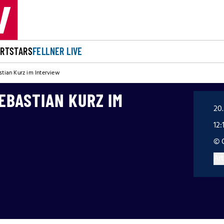
ORT
STARS
FELLNER LIVE
astian Kurz im Interview
SEBASTIAN KURZ IM
20
12:
© 
Art