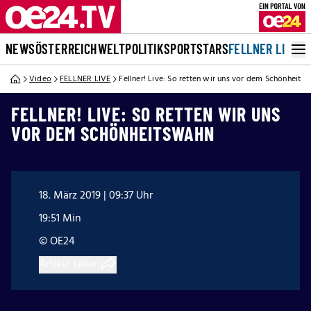
NEWS
ÖSTERREICH
WELT
POLITIK
SPORT
STARS
FELLNER LIVE
Video
FELLNER LIVE
Fellner! Live: So retten wir uns vor dem Schönheits
FELLNER! LIVE: SO RETTEN WIR UNS
VOR DEM SCHÖNHEITSWAHN
18. März 2019 | 09:37 Uhr
19:51 Min
© OE24
Artikel teilen