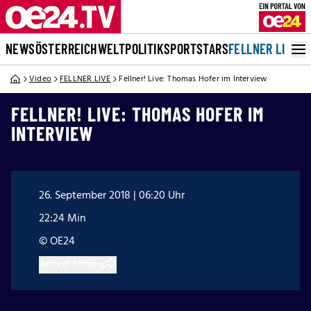
NEWS
ÖSTERREICH
WELT
POLITIK
SPORT
STARS
FELLNER LIVE
Video
FELLNER LIVE
Fellner! Live: Thomas Hofer im Interview
FELLNER! LIVE: THOMAS HOFER IM
INTERVIEW
26. September 2018 | 06:20 Uhr
22:24 Min
© OE24
Artikel teilen