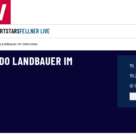
ORT
STARS
FELLNER LIVE
 Landbauer im Interview
UDO LANDBAUER IM
19.
19:
© 
Art