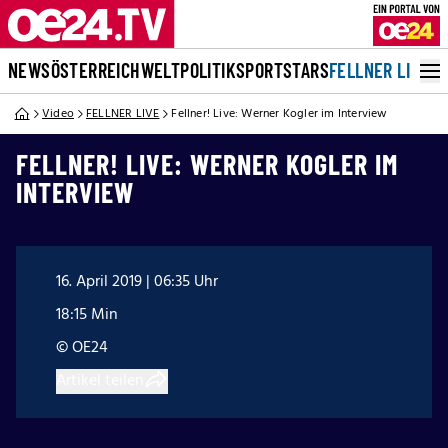
NEWS
ÖSTERREICH
WELT
POLITIK
SPORT
STARS
FELLNER LIVE
Video
FELLNER LIVE
Fellner! Live: Werner Kogler im Interview
FELLNER! LIVE: WERNER KOGLER IM
INTERVIEW
16. April 2019 | 06:35 Uhr
18:15 Min
© OE24
Artikel teilen