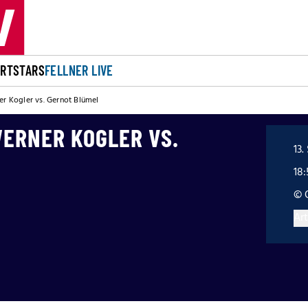
ORT
STARS
FELLNER LIVE
ner Kogler vs. Gernot Blümel
WERNER KOGLER VS.
13.
18:
© 
Art