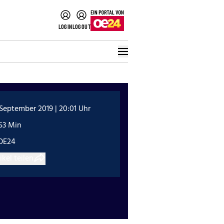
LOGIN
LOGOUT
 September 2019 | 20:01 Uhr
53 Min
OE24
ikel teilen