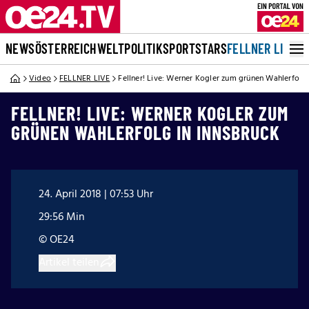
NEWS
ÖSTERREICH
WELT
POLITIK
SPORT
STARS
FELLNER LIVE
Video
FELLNER LIVE
Fellner! Live: Werner Kogler zum grünen Wahlerfolg 
FELLNER! LIVE: WERNER KOGLER ZUM
GRÜNEN WAHLERFOLG IN INNSBRUCK
24. April 2018 | 07:53 Uhr
29:56 Min
© OE24
Artikel teilen