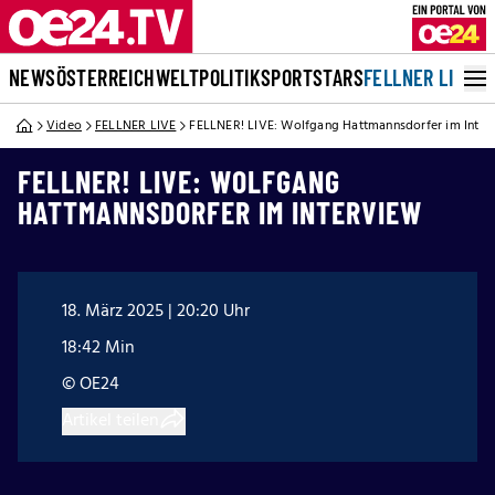
NEWS
ÖSTERREICH
WELT
POLITIK
SPORT
STARS
FELLNER LIVE
Video
FELLNER LIVE
FELLNER! LIVE: Wolfgang Hattmannsdorfer im Inter
FELLNER! LIVE: WOLFGANG
HATTMANNSDORFER IM INTERVIEW
18. März 2025 | 20:20 Uhr
18:42 Min
© OE24
Artikel teilen