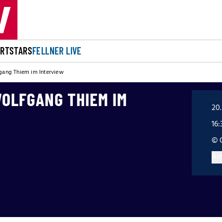
ORT
STARS
FELLNER LIVE
fgang Thiem im Interview
WOLFGANG THIEM IM
20.
16:
© 
Art