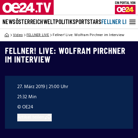
NEWS
ÖSTERREICH
WELT
POLITIK
SPORT
STARS
FELLNER LIVE
Video
FELLNER LIVE
Fellner! Live: Wolfram Pirchner im Interview
FELLNER! LIVE: WOLFRAM PIRCHNER
IM INTERVIEW
27. März 2019 | 21:00 Uhr
21:32 Min
© OE24
Artikel teilen