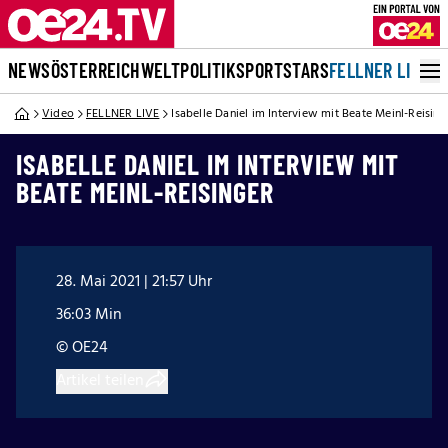
NEWS
ÖSTERREICH
WELT
POLITIK
SPORT
STARS
FELLNER LIVE
Video
FELLNER LIVE
Isabelle Daniel im Interview mit Beate Meinl-Reising
ISABELLE DANIEL IM INTERVIEW MIT
BEATE MEINL-REISINGER
28. Mai 2021 | 21:57 Uhr
36:03 Min
© OE24
Artikel teilen