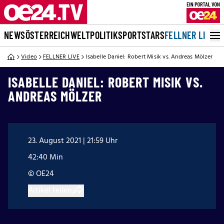
NEWS
ÖSTERREICH
WELT
POLITIK
SPORT
STARS
FELLNER LIVE
Video
FELLNER LIVE
Isabelle Daniel: Robert Misik vs. Andreas Mölzer
ISABELLE DANIEL: ROBERT MISIK VS.
ANDREAS MÖLZER
23. August 2021 | 21:59 Uhr
42:40 Min
© OE24
Artikel teilen