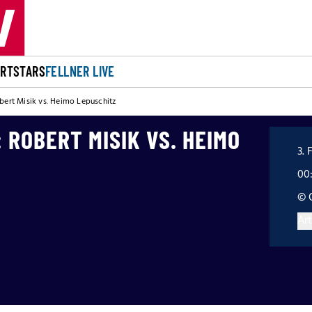
ORT
STARS
FELLNER LIVE
obert Misik vs. Heimo Lepuschitz
 ROBERT MISIK VS. HEIMO
3. 
00
© 
Art