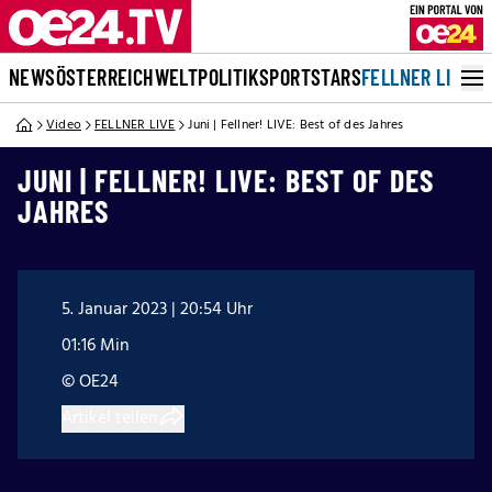
NEWS
ÖSTERREICH
WELT
POLITIK
SPORT
STARS
FELLNER LIVE
Video
FELLNER LIVE
Juni | Fellner! LIVE: Best of des Jahres
JUNI | FELLNER! LIVE: BEST OF DES
JAHRES
5. Januar 2023 | 20:54 Uhr
01:16 Min
© OE24
Artikel teilen