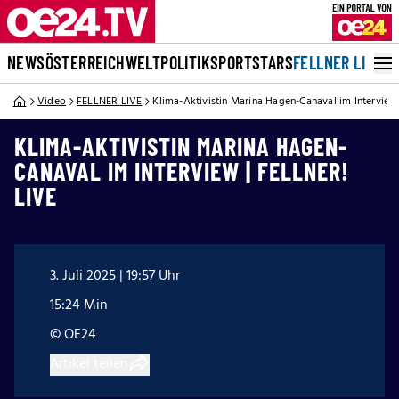
NEWS
ÖSTERREICH
WELT
POLITIK
SPORT
STARS
FELLNER LIVE
Video
FELLNER LIVE
Klima-Aktivistin Marina Hagen-Canaval im Interview
KLIMA-AKTIVISTIN MARINA HAGEN-
CANAVAL IM INTERVIEW | FELLNER!
LIVE
3. Juli 2025 | 19:57 Uhr
15:24 Min
© OE24
Artikel teilen