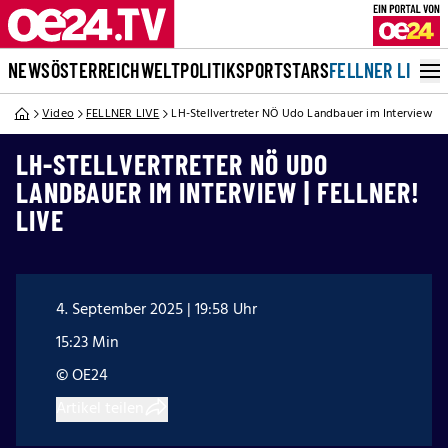
NEWS
ÖSTERREICH
WELT
POLITIK
SPORT
STARS
FELLNER LIVE
Video
FELLNER LIVE
LH-Stellvertreter NÖ Udo Landbauer im Interview | 
LH-STELLVERTRETER NÖ UDO
LANDBAUER IM INTERVIEW | FELLNER!
LIVE
4. September 2025 | 19:58 Uhr
15:23 Min
© OE24
Artikel teilen