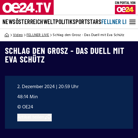
NEWS
ÖSTERREICH
WELT
POLITIK
SPORT
STARS
FELLNER LIVE
Video
FELLNER LIVE
Schlag den Grosz - Das Duell mit Eva Schütz
SCHLAG DEN GROSZ - DAS DUELL MIT
EVA SCHÜTZ
2. Dezember 2024 | 20:59 Uhr
48:14 Min
© OE24
Artikel teilen