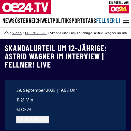
NEWS
ÖSTERREICH
WELT
POLITIK
SPORT
STARS
FELLNER LIVE
Video
FELLNER LIVE
Skandalurteil um 12-Jährige: Astrid Wagner im Inter
SKANDALURTEIL UM 12-JÄHRIGE:
ASTRID WAGNER IM INTERVIEW |
FELLNER! LIVE
29. September 2025 | 19:55 Uhr
11:21 Min
© OE24
Artikel teilen