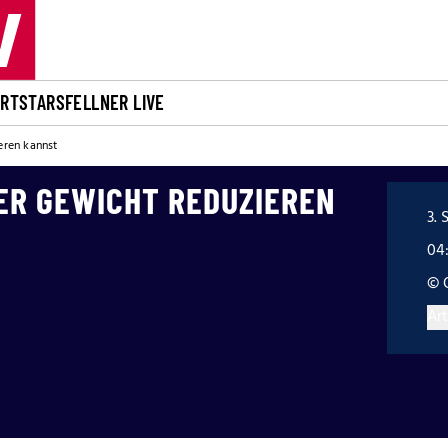
ORT
STARS
FELLNER LIVE
eren kannst
ER GEWICHT REDUZIEREN
3. 
04
© 
Art