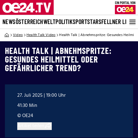
NEWS
ÖSTERREICH
WELT
POLITIK
SPORT
STARS
FELLNER LIVE
Video
Health Talk Video
Health Talk | Abnehmspritze: Gesundes Heilmitte
HEALTH TALK | ABNEHMSPRITZE:
GESUNDES HEILMITTEL ODER
GEFÄHRLICHER TREND?
27. Juli 2025 | 19:00 Uhr
41:30 Min
© OE24
Artikel teilen