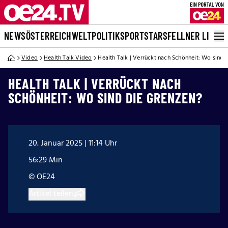
NEWS
ÖSTERREICH
WELT
POLITIK
SPORT
STARS
FELLNER LIVE
Video
Health Talk Video
Health Talk | Verrückt nach Schönheit: Wo sind 
HEALTH TALK | VERRÜCKT NACH
SCHÖNHEIT: WO SIND DIE GRENZEN?
20. Januar 2025 | 11:14 Uhr
56:29 Min
© OE24
Artikel teilen