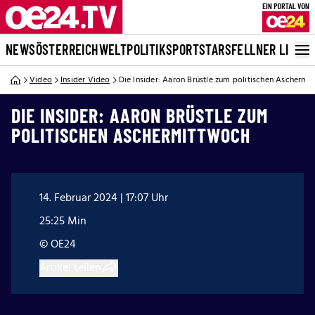
NEWS
ÖSTERREICH
WELT
POLITIK
SPORT
STARS
FELLNER LIVE
Video
Insider Video
Die Insider: Aaron Brüstle zum politischen Aschermi
DIE INSIDER: AARON BRÜSTLE ZUM
POLITISCHEN ASCHERMITTWOCH
14. Februar 2024 | 17:07 Uhr
25:25 Min
© OE24
Artikel teilen