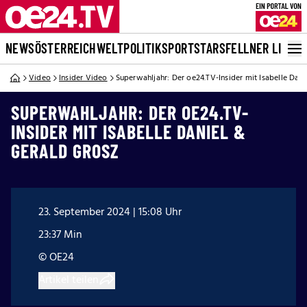
NEWS
ÖSTERREICH
WELT
POLITIK
SPORT
STARS
FELLNER LIVE
Video
Insider Video
Superwahljahr: Der oe24.TV-Insider mit Isabelle Dani
SUPERWAHLJAHR: DER OE24.TV-
INSIDER MIT ISABELLE DANIEL &
GERALD GROSZ
23. September 2024 | 15:08 Uhr
23:37 Min
© OE24
Artikel teilen