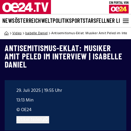
NEWS
ÖSTERREICH
WELT
POLITIK
SPORT
STARS
FELLNER LIVE
Video
Isabelle Daniel
Antisemitismus-Eklat: Musiker Amit Peled im Intervi
ANTISEMITISMUS-EKLAT: MUSIKER
AMIT PELED IM INTERVIEW | ISABELLE
DANIEL
29. Juli 2025 | 19:55 Uhr
13:13 Min
© OE24
Artikel teilen