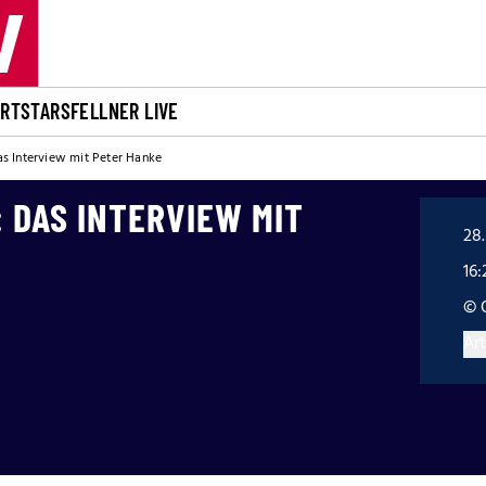
ORT
STARS
FELLNER LIVE
Das Interview mit Peter Hanke
: DAS INTERVIEW MIT
28.
16:
© 
Art