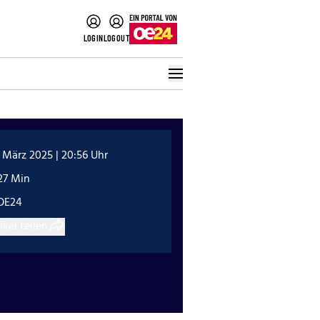
LOGIN
LOGOUT
 März 2025 | 20:56 Uhr
27 Min
OE24
ikel teilen