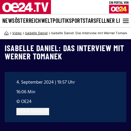
NEWS
ÖSTERREICH
WELT
POLITIK
SPORT
STARS
FELLNER LIVE
Video
Isabelle Daniel
Isabelle Daniel: Das Interview mit Werner Tomanek
ISABELLE DANIEL: DAS INTERVIEW MIT
WERNER TOMANEK
4. September 2024 | 19:57 Uhr
16:06 Min
© OE24
Artikel teilen