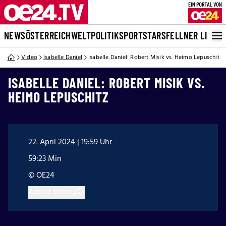
NEWS
ÖSTERREICH
WELT
POLITIK
SPORT
STARS
FELLNER LIVE
Video
Isabelle Daniel
Isabelle Daniel: Robert Misik vs. Heimo Lepuschitz
ISABELLE DANIEL: ROBERT MISIK VS.
HEIMO LEPUSCHITZ
22. April 2024 | 19:59 Uhr
59:23 Min
© OE24
Artikel teilen