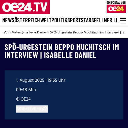
NEWS
ÖSTERREICH
WELT
POLITIK
SPORT
STARS
FELLNER LIVE
Video
Isabelle Daniel
SPÖ-Urgestein Beppo Muchitsch im Interview | Isab
SPÖ-URGESTEIN BEPPO MUCHITSCH IM
INTERVIEW | ISABELLE DANIEL
1. August 2025 | 19:55 Uhr
09:48 Min
© OE24
Artikel teilen