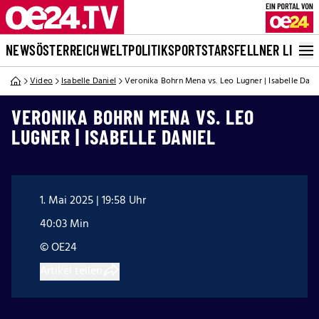
NEWS
ÖSTERREICH
WELT
POLITIK
SPORT
STARS
FELLNER LIVE
Video
Isabelle Daniel
Veronika Bohrn Mena vs. Leo Lugner | Isabelle Dani
VERONIKA BOHRN MENA VS. LEO
LUGNER | ISABELLE DANIEL
1. Mai 2025 | 19:58 Uhr
40:03 Min
© OE24
Artikel teilen