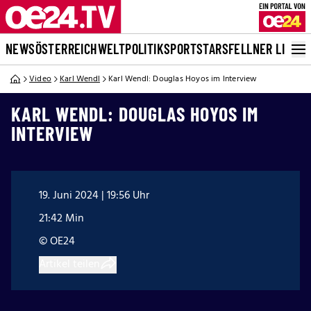
NEWS
ÖSTERREICH
WELT
POLITIK
SPORT
STARS
FELLNER LIVE
Video
Karl Wendl
Karl Wendl: Douglas Hoyos im Interview
KARL WENDL: DOUGLAS HOYOS IM
INTERVIEW
19. Juni 2024 | 19:56 Uhr
21:42 Min
© OE24
Artikel teilen