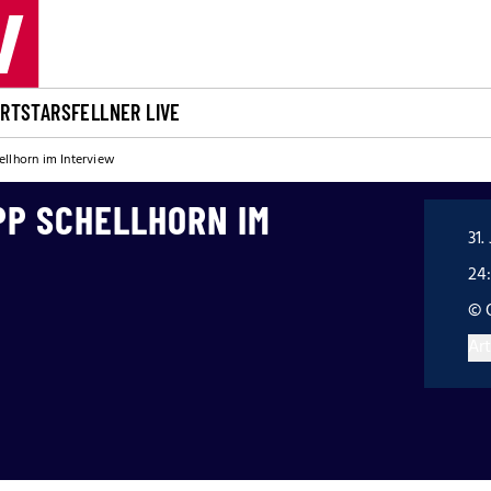
ORT
STARS
FELLNER LIVE
ellhorn im Interview
PP SCHELLHORN IM
31.
24
© 
Art