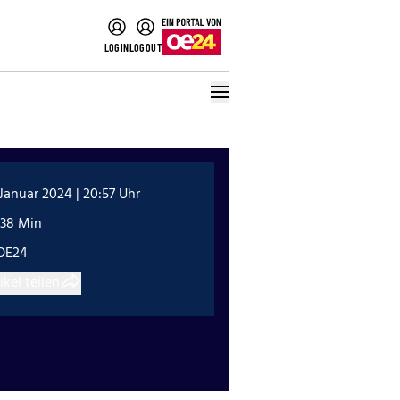
LOGIN
LOGOUT
 Januar 2024 | 20:57 Uhr
:38 Min
OE24
ikel teilen