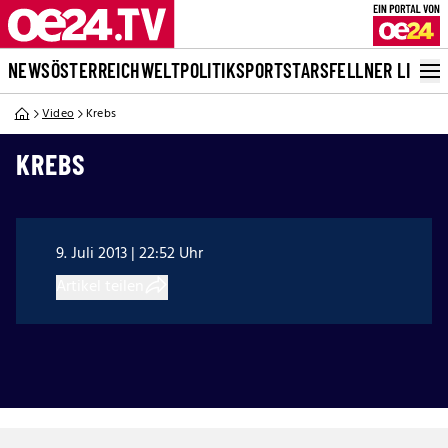
NEWS
ÖSTERREICH
WELT
POLITIK
SPORT
STARS
FELLNER LIVE
Video
Krebs
KREBS
9. Juli 2013 | 22:52 Uhr
Artikel teilen