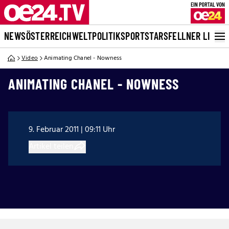
NEWS
ÖSTERREICH
WELT
POLITIK
SPORT
STARS
FELLNER LIVE
Video
Animating Chanel - Nowness
ANIMATING CHANEL - NOWNESS
9. Februar 2011 | 09:11 Uhr
Artikel teilen