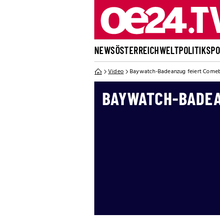
NEWS
ÖSTERREICH
WELT
POLITIK
SP
Video
Baywatch-Badeanzug feiert Come
BAYWATCH-BADEA