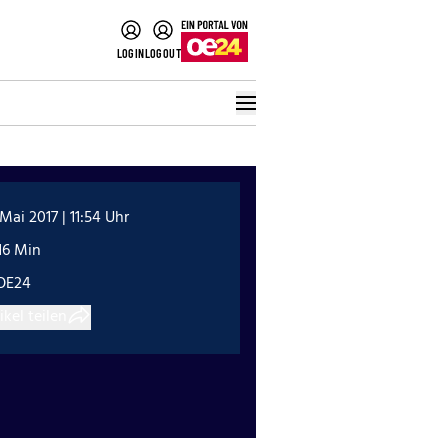
LOGIN
LOGOUT
 Mai 2017 | 11:54 Uhr
16 Min
OE24
ikel teilen