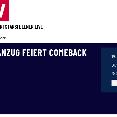
ORT
STARS
FELLNER LIVE
back
NZUG FEIERT COMEBACK
19.
01:
© 
Art