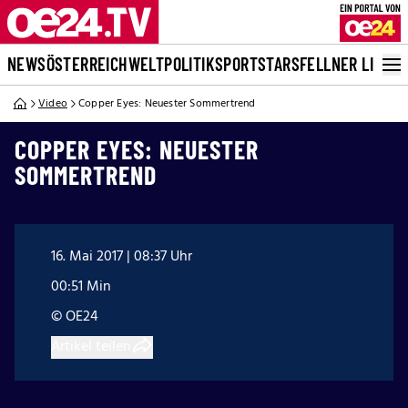
NEWS
ÖSTERREICH
WELT
POLITIK
SPORT
STARS
FELLNER LIVE
Video
Copper Eyes: Neuester Sommertrend
COPPER EYES: NEUESTER
SOMMERTREND
16. Mai 2017 | 08:37 Uhr
00:51 Min
© OE24
Artikel teilen