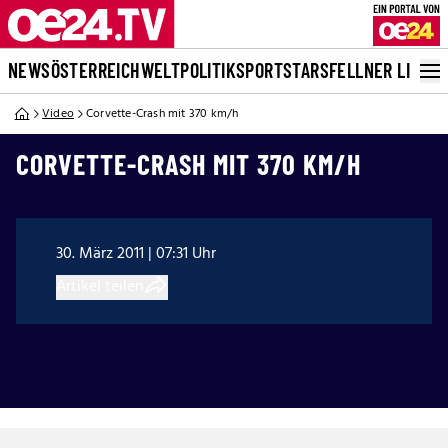
NEWS
ÖSTERREICH
WELT
POLITIK
SPORT
STARS
FELLNER LIVE
Video
Corvette-Crash mit 370 km/h
CORVETTE-CRASH MIT 370 KM/H
30. März 2011 | 07:31 Uhr
Artikel teilen