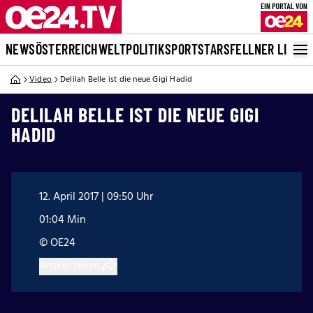
NEWS
ÖSTERREICH
WELT
POLITIK
SPORT
STARS
FELLNER LIVE
Video
Delilah Belle ist die neue Gigi Hadid
DELILAH BELLE IST DIE NEUE GIGI
HADID
12. April 2017 | 09:50 Uhr
01:04 Min
© OE24
Artikel teilen