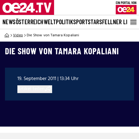
NEWS
ÖSTERREICH
WELT
POLITIK
SPORT
STARS
FELLNER LIVE
Video
Die Show von Tamara Kopaliani
DIE SHOW VON TAMARA KOPALIANI
19. September 2011 | 13:34 Uhr
Artikel teilen