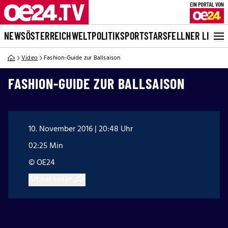
NEWS
ÖSTERREICH
WELT
POLITIK
SPORT
STARS
FELLNER LIVE
Video
Fashion-Guide zur Ballsaison
FASHION-GUIDE ZUR BALLSAISON
10. November 2016 | 20:48 Uhr
02:25 Min
© OE24
Artikel teilen