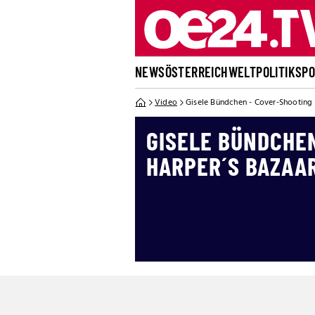
NEWS
ÖSTERREICH
WELT
POLITIK
SP
Video
Gisele Bündchen - Cover-Shooting
GISELE BÜNDCHE
HARPER´S BAZAA