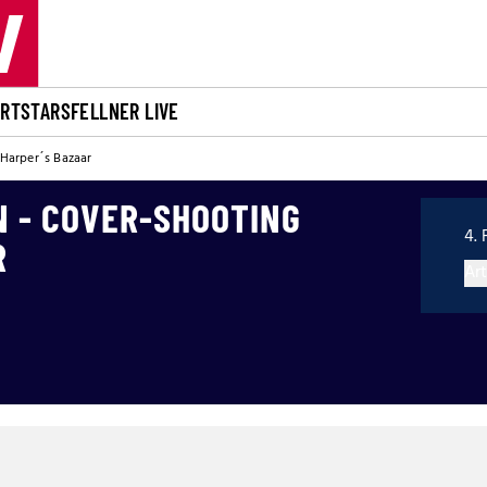
ORT
STARS
FELLNER LIVE
 Harper´s Bazaar
N - COVER-SHOOTING
4. 
R
Art