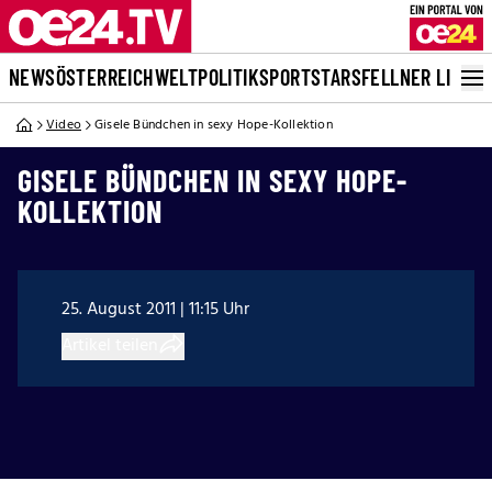
NEWS
ÖSTERREICH
WELT
POLITIK
SPORT
STARS
FELLNER LIVE
Video
Gisele Bündchen in sexy Hope-Kollektion
GISELE BÜNDCHEN IN SEXY HOPE-
KOLLEKTION
25. August 2011 | 11:15 Uhr
Artikel teilen