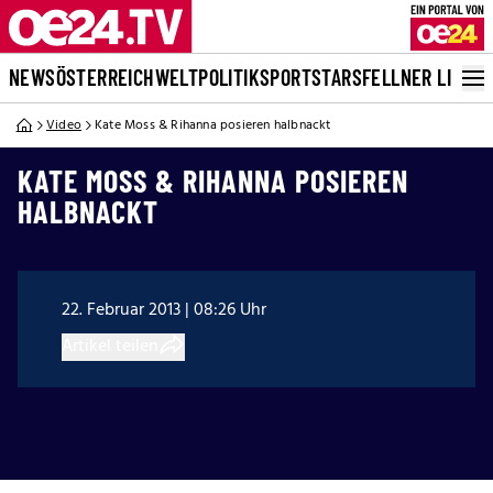
NEWS
ÖSTERREICH
WELT
POLITIK
SPORT
STARS
FELLNER LIVE
Video
Kate Moss & Rihanna posieren halbnackt
KATE MOSS & RIHANNA POSIEREN
HALBNACKT
22. Februar 2013 | 08:26 Uhr
Artikel teilen