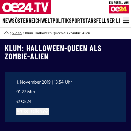
NEWS
ÖSTERREICH
WELT
POLITIK
SPORT
STARS
FELLNER LIVE
Video
Klum: Halloween-Queen als Zombie-Alien
KLUM: HALLOWEEN-QUEEN ALS
ZOMBIE-ALIEN
1. November 2019 | 13:54 Uhr
01:27 Min
© OE24
Artikel teilen