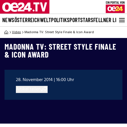
NEWS
ÖSTERREICH
WELT
POLITIK
SPORT
STARS
FELLNER LIVE
Video
Madonna TV: Street Style Finale & Icon Award
MADONNA TV: STREET STYLE FINALE
& ICON AWARD
28. November 2014 | 16:00 Uhr
Artikel teilen